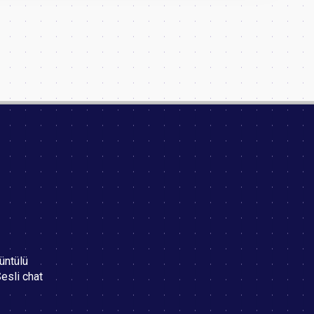
üntülü
esli chat