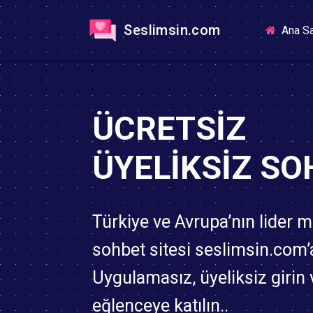
Seslimsin.com
Ana Sa
ÜCRETSIZ
ÜYELIKSIZ SO
Türkiye ve Avrupa’nın lider m
sohbet sitesi seslimsin.com’
Uygulamasız, üyeliksiz girin 
eğlenceye katılın..