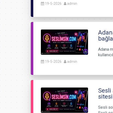
19-5-2026
admin
Adana
bağla
Adana mo
kullanıcı
19-5-2026
admin
Sesli
sites
Sesli so
Sesli soh