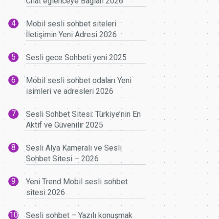
Chat eğlenceye Bağlan 2026
Mobil sesli sohbet siteleri :
İletişimin Yeni Adresi 2026
Sesli gece Sohbeti yeni 2025
Mobil sesli sohbet odaları Yeni
isimleri ve adresleri 2026
Sesli Sohbet Sitesi: Türkiye’nin En
Aktif ve Güvenilir 2025
Sesli Alya Kameralı ve Sesli
Sohbet Sitesi – 2026
Yeni Trend Mobil sesli sohbet
sitesi 2026
Sesli sohbet – Yazılı konuşmak