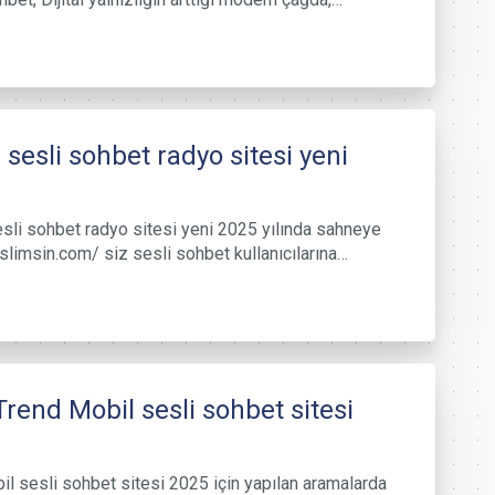
 sesli sohbet radyo sitesi yeni
sli sohbet radyo sitesi yeni 2025 yılında sahneye
slimsin.com/ siz sesli sohbet kullanıcılarına…
Trend Mobil sesli sohbet sitesi
il sesli sohbet sitesi 2025 için yapılan aramalarda