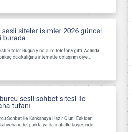
 sesli siteler isimler 2026 güncel
si burada
sli Siteler Bugün yine elim telefona gitti. Aslında
irkaç dakikalığına internette dolaşırım diye…
 burcu sesli sohbet sitesi ile
ha tufanı
rcu Sohbet ile Kahkahaya Hazır Olun! Eskiden
 kahvehanede, parkta ya da mahalle köşesinde…