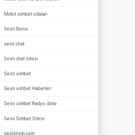
Mobil sohbet odaları
Sesli Burcu
sesli chat
Sesli chat sitesi
Sesli sohbet
Sesli sohbet Haberleri
Sesli sohbet Radyo dinle
Sesli Sohbet Sitesi
seslimsin.com