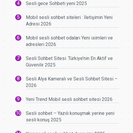
Sesli gece Sohbeti yeni 2025
Mobil sesli sohbet siteleri : İletişimin Yeni
Adresi 2026
Mobil sesli sohbet odaları Yeni isimleri ve
adresleri 2026
Sesli Sohbet Sitesi: Türkiye’nin En Aktif ve
Güvenilir 2025
Sesli Alya Kameralı ve Sesli Sohbet Sitesi –
2026
Yeni Trend Mobil sesli sohbet sitesi 2026
Sesli sohbet – Yazılı konuşmak yerine yeni
sesli konuş 2025