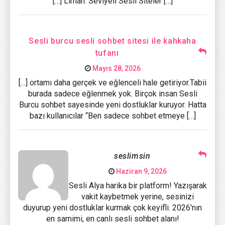
[…] Liman: Seviyeli Sesli Siteler […]
Sesli burcu sesli sohbet sitesi ile kahkaha
tufanı
Mayıs 28, 2026
[…] ortamı daha gerçek ve eğlenceli hale getiriyor.Tabii
burada sadece eğlenmek yok. Birçok insan Sesli
Burcu sohbet sayesinde yeni dostluklar kuruyor. Hatta
bazı kullanıcılar “Ben sadece sohbet etmeye […]
seslimsin
Haziran 9, 2026
Sesli Alya harika bir platform! Yazışarak
vakit kaybetmek yerine, sesinizi
duyurup yeni dostluklar kurmak çok keyifli. 2026'nın
en samimi, en canlı sesli sohbet alanı!