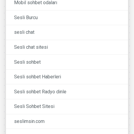
Mobil sohbet odaları
Sesli Burcu
sesli chat
Sesli chat sitesi
Sesli sohbet
Sesli sohbet Haberleri
Sesli sohbet Radyo dinle
Sesli Sohbet Sitesi
seslimsin.com