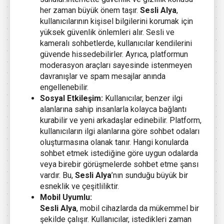
her zaman büyük önem taşır.
Sesli Alya
,
kullanıcılarının kişisel bilgilerini korumak için
yüksek güvenlik önlemleri alır. Sesli ve
kameralı sohbetlerde, kullanıcılar kendilerini
güvende hissedebilirler. Ayrıca, platformun
moderasyon araçları sayesinde istenmeyen
davranışlar ve spam mesajlar anında
engellenebilir.
Sosyal Etkileşim:
Kullanıcılar, benzer ilgi
alanlarına sahip insanlarla kolayca bağlantı
kurabilir ve yeni arkadaşlar edinebilir. Platform,
kullanıcıların ilgi alanlarına göre sohbet odaları
oluşturmasına olanak tanır. Hangi konularda
sohbet etmek istediğine göre uygun odalarda
veya birebir görüşmelerde sohbet etme şansı
vardır. Bu,
Sesli Alya
’nın sunduğu büyük bir
esneklik ve çeşitliliktir.
Mobil Uyumlu:
Sesli Alya
, mobil cihazlarda da mükemmel bir
şekilde çalışır. Kullanıcılar, istedikleri zaman