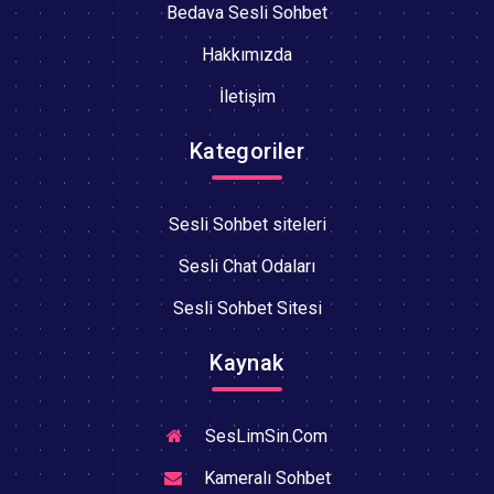
Bedava Sesli Sohbet
Hakkımızda
İletişim
Kategoriler
Sesli Sohbet siteleri
Sesli Chat Odaları
Sesli Sohbet Sitesi
Kaynak
SesLimSin.Com
Kameralı Sohbet