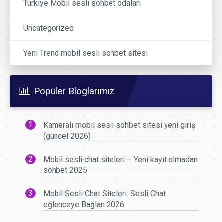
Türkiye Mobil sesli sohbet odaları
Uncategorized
Yeni Trend mobil sesli sohbet sitesi
Popüler Bloglarımız
Kameralı mobil sesli sohbet sitesi yeni giriş
(güncel 2026)
Mobil sesli chat siteleri – Yeni kayıt olmadan
sohbet 2025
Mobil Sesli Chat Siteleri: Sesli Chat
eğlenceye Bağlan 2026