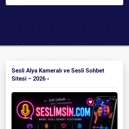
Sesli Alya Kameralı ve Sesli Sohbet
Sitesi – 2026 ‣