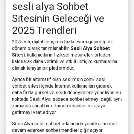
sesli alya Sohbet
Sitesinin Geleceği ve
2025 Trendleri
2025 yılı, dijital iletişimin hızla evrim geçirdiği bir
dönem olarak tanımlanabilir.
Sesli Alya Sohbet
Sitesi
, kullanıcıların fiziksel mesafeleri ortadan
kaldırarak daha verimli ve etkili iletişim kurmalarına
olanak tanıyan bir platformdur.
Ayrıca bir alternatif olan seslimsin.com/ sesli
sohbet sitesi içinde İnternet kullanıcıları giderek
daha fazla görsel ve sesli deneyimlere yöneliyor. Bu
noktada Sesli Alya, sadece sohbet etmeyi değil, aynı
zamanda sanal bir ortamda insanları bir araya
getirmeyi vaat ediyor.
Sesli Alya sesli sohbet odalarında yenilikçi hizmet
devam ederken sohbet trendleri çığır açıyor.