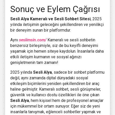
Sonuç ve Eylem Çağrısı
Sesli Alya Kameralı ve Sesli Sohbet Sitesi
, 2025
yılında iletişimin geleceğini şekillendiren ve yenilikçi
bir deneyim sunan bir platformdur.
Aynı
seslimsin.com/
Kameralı ve sesli sohbetin
benzersiz birleşimiyle, siz de bu keyifli deneyimi
yaşamak için hemen siteye kaydolun. İnsanlarla daha
etkili iletişim kurmanın ve sosyal ağınızı
genişletmenin tam zamanı!
2025 yılında
Sesli Alya
, sadece bir sohbet platformu
değil, aynı zamanda dijital dünyadaki sosyal
etkileşim biçimlerini yeniden şekillendiren bir araç
haline gelmiştir. Kameralı sohbet, sesli görüşmeler,
güvenlik ve kullanıcı dostu özellikleri ile öne çıkan
Sesli Alya
, hem kişisel hem de profesyonel amaçlar
için mükemmel bir ortam sunuyor. Eğer siz de yeni
insanlarla tanışmak, eğlenceli sohbetler yapmak ve