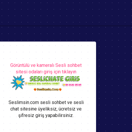
Görüntülü ve kameralı Sesli sohbet
sitesi odaları giriş için tıklayın
Seslimsin.com sesli sohbet ve sesli
chat sitesine üyeliksiz, ücretsiz ve
şifresiz giriş yapabilirsiniz.