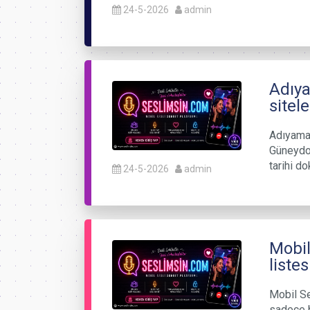
24-5-2026
admin
Adıya
sitel
Adıyaman
Güneydo
tarihi d
24-5-2026
admin
Mobil
liste
Mobil Se
sadece b