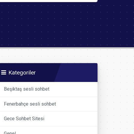
Kategoriler
Beşiktaş sesli sohbet
Fenerbahçe sesli sohbet
Gece Sohbet Sitesi
Genel