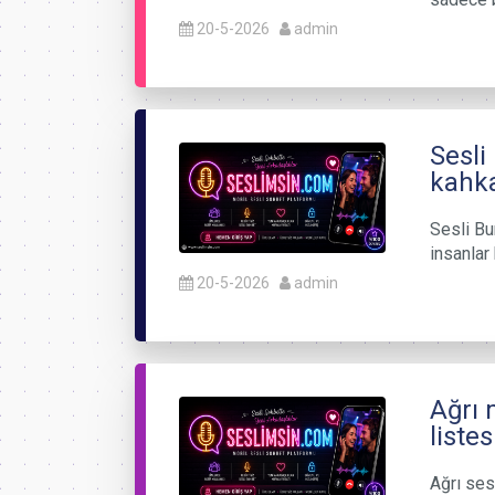
20-5-2026
admin
Sesli
kahka
Sesli Bu
insanlar
20-5-2026
admin
Ağrı 
liste
Ağrı sesl