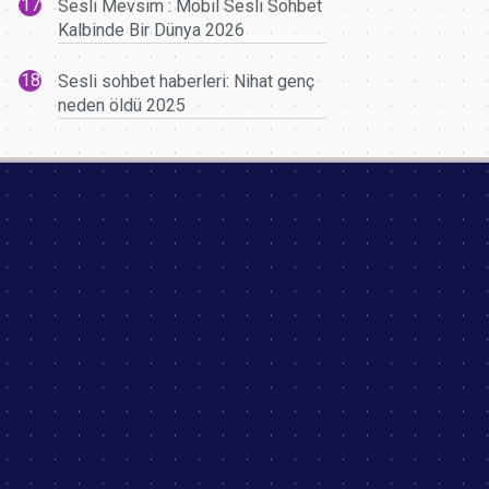
Sesli Mevsim : Mobil Sesli Sohbet
Kalbinde Bir Dünya 2026
Sesli sohbet haberleri: Nihat genç
neden öldü 2025