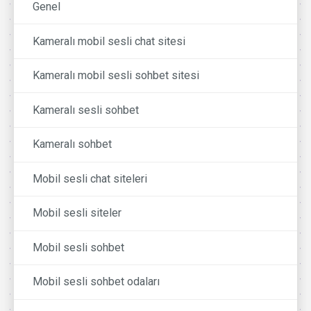
Genel
Kameralı mobil sesli chat sitesi
Kameralı mobil sesli sohbet sitesi
Kameralı sesli sohbet
Kameralı sohbet
Mobil sesli chat siteleri
Mobil sesli siteler
Mobil sesli sohbet
Mobil sesli sohbet odaları