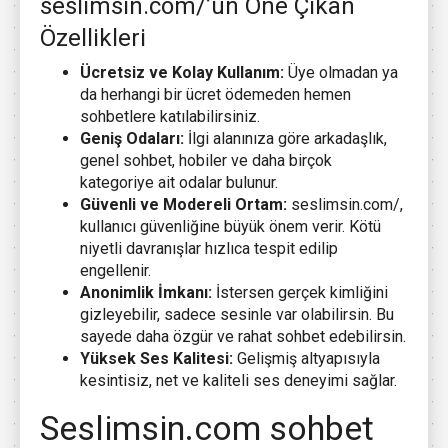
seslimsin.com/’un Öne Çıkan
Özellikleri
Ücretsiz ve Kolay Kullanım:
Üye olmadan ya
da herhangi bir ücret ödemeden hemen
sohbetlere katılabilirsiniz.
Geniş Odaları:
İlgi alanınıza göre arkadaşlık,
genel sohbet, hobiler ve daha birçok
kategoriye ait odalar bulunur.
Güvenli ve Modereli Ortam:
seslimsin.com/,
kullanıcı güvenliğine büyük önem verir. Kötü
niyetli davranışlar hızlıca tespit edilip
engellenir.
Anonimlik İmkanı:
İstersen gerçek kimliğini
gizleyebilir, sadece sesinle var olabilirsin. Bu
sayede daha özgür ve rahat sohbet edebilirsin.
Yüksek Ses Kalitesi:
Gelişmiş altyapısıyla
kesintisiz, net ve kaliteli ses deneyimi sağlar.
Seslimsin.com sohbet