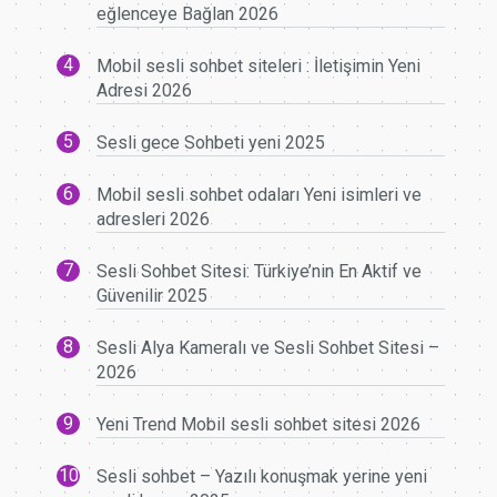
eğlenceye Bağlan 2026
Mobil sesli sohbet siteleri : İletişimin Yeni
Adresi 2026
Sesli gece Sohbeti yeni 2025
Mobil sesli sohbet odaları Yeni isimleri ve
adresleri 2026
Sesli Sohbet Sitesi: Türkiye’nin En Aktif ve
Güvenilir 2025
Sesli Alya Kameralı ve Sesli Sohbet Sitesi –
2026
Yeni Trend Mobil sesli sohbet sitesi 2026
Sesli sohbet – Yazılı konuşmak yerine yeni