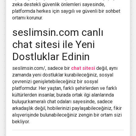
zeka destekli güvenlik önlemleri sayesinde,
platformda herkes için saygılı ve güvenli bir sohbet
ortamı korunur.
seslimsin.com canlı
chat sitesi ile Yeni
Dostluklar Edinin
seslimsin.com/, sadece bir
chat sitesi
değil, aynı
zamanda yeni dostluklar kurabileceğiniz, sosyal
çevrenizi genişletebileceğiniz bir sosyal
platformdur. Her yaştan, farklı şehirlerden ve farklı
kültürlerden insanlar, burada ortak ilgi alanlarında
buluşur.kameralı chat odaları sayesinde, sadece
arkadaşlık değil, hobilerinizi paylaşabileceğiniz, fikir
alışverişinde bulunabileceğiniz zengin bir ortam sizi
bekliyor.