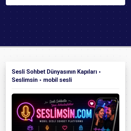
Sesli Sohbet Dünyasının Kapıları ‣
Seslimsin ‣ mobil sesli