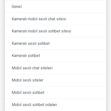
Genel
Kameralı mobil sesli chat sitesi
Kameralı mobil sesli sohbet sitesi
Kameralı sesli sohbet
Kameralı sohbet
Mobil sesli chat siteleri
Mobil sesli siteler
Mobil sesli sohbet
Mobil sesli sohbet odaları