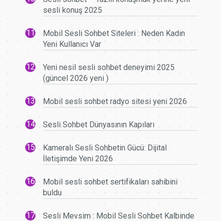
sesli konuş 2025
Mobil Sesli Sohbet Siteleri : Neden Kadın
Yeni Kullanıcı Var
Yeni nesil sesli sohbet deneyimi 2025
(güncel 2026 yeni )
Mobil sesli sohbet radyo sitesi yeni 2026
Sesli Sohbet Dünyasının Kapıları
Kameralı Sesli Sohbetin Gücü: Dijital
İletişimde Yeni 2026
Mobil sesli sohbet sertifikaları sahibini
buldu
Sesli Mevsim : Mobil Sesli Sohbet Kalbinde