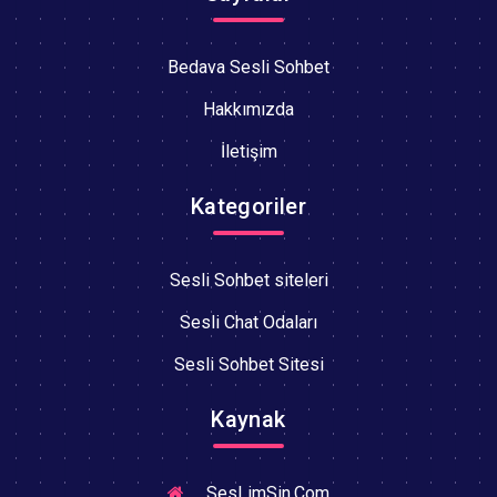
Bedava Sesli Sohbet
Hakkımızda
İletişim
Kategoriler
Sesli Sohbet siteleri
Sesli Chat Odaları
Sesli Sohbet Sitesi
Kaynak
SesLimSin.Com