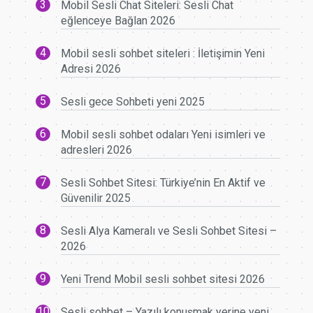
Mobil Sesli Chat Siteleri: Sesli Chat
eğlenceye Bağlan 2026
Mobil sesli sohbet siteleri : İletişimin Yeni
Adresi 2026
Sesli gece Sohbeti yeni 2025
Mobil sesli sohbet odaları Yeni isimleri ve
adresleri 2026
Sesli Sohbet Sitesi: Türkiye’nin En Aktif ve
Güvenilir 2025
Sesli Alya Kameralı ve Sesli Sohbet Sitesi –
2026
Yeni Trend Mobil sesli sohbet sitesi 2026
Sesli sohbet – Yazılı konuşmak yerine yeni