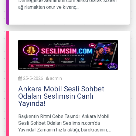
Derneğinde Seslimsin.com ailesi olarak sizleri
ağırlamaktan onur ve kıvanç…
25-5-2026
admin
Ankara Mobil Sesli Sohbet
Odaları Seslimsin Canlı
Yayında!
Başkentin Ritmi Cebe Taşındı: Ankara Mobil
Sesli Sohbet Odaları Seslimsin.com’da
Yayında! Zamanın hızla aktığı, bürokrasinin,…