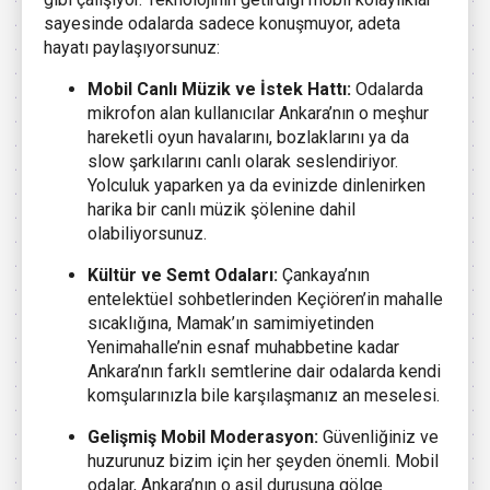
sayesinde odalarda sadece konuşmuyor, adeta
hayatı paylaşıyorsunuz:
Mobil Canlı Müzik ve İstek Hattı:
Odalarda
mikrofon alan kullanıcılar Ankara’nın o meşhur
hareketli oyun havalarını, bozlaklarını ya da
slow şarkılarını canlı olarak seslendiriyor.
Yolculuk yaparken ya da evinizde dinlenirken
harika bir canlı müzik şölenine dahil
olabiliyorsunuz.
Kültür ve Semt Odaları:
Çankaya’nın
entelektüel sohbetlerinden Keçiören’in mahalle
sıcaklığına, Mamak’ın samimiyetinden
Yenimahalle’nin esnaf muhabbetine kadar
Ankara’nın farklı semtlerine dair odalarda kendi
komşularınızla bile karşılaşmanız an meselesi.
Gelişmiş Mobil Moderasyon:
Güvenliğiniz ve
huzurunuz bizim için her şeyden önemli. Mobil
odalar, Ankara’nın o asil duruşuna gölge