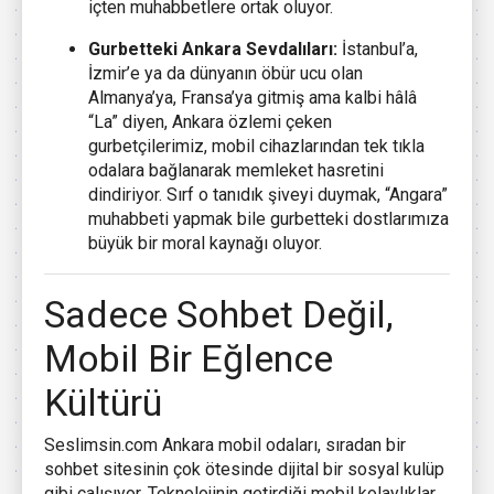
içten muhabbetlere ortak oluyor.
Gurbetteki Ankara Sevdalıları:
İstanbul’a,
İzmir’e ya da dünyanın öbür ucu olan
Almanya’ya, Fransa’ya gitmiş ama kalbi hâlâ
“La” diyen, Ankara özlemi çeken
gurbetçilerimiz, mobil cihazlarından tek tıkla
odalara bağlanarak memleket hasretini
dindiriyor. Sırf o tanıdık şiveyi duymak, “Angara”
muhabbeti yapmak bile gurbetteki dostlarımıza
büyük bir moral kaynağı oluyor.
Sadece Sohbet Değil,
Mobil Bir Eğlence
Kültürü
Seslimsin.com Ankara mobil odaları, sıradan bir
sohbet sitesinin çok ötesinde dijital bir sosyal kulüp
gibi çalışıyor. Teknolojinin getirdiği mobil kolaylıklar