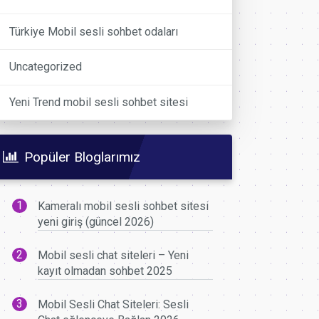
Türkiye Mobil sesli sohbet odaları
Uncategorized
Yeni Trend mobil sesli sohbet sitesi
Popüler Bloglarımız
Kameralı mobil sesli sohbet sitesi
yeni giriş (güncel 2026)
Mobil sesli chat siteleri – Yeni
kayıt olmadan sohbet 2025
Mobil Sesli Chat Siteleri: Sesli