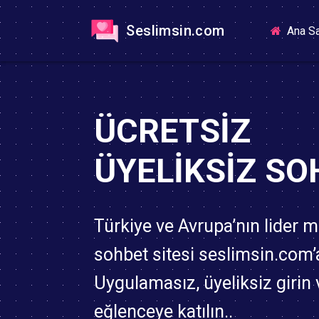
Seslimsin.com
Ana Sa
ÜCRETSIZ
ÜYELIKSIZ SO
Türkiye ve Avrupa’nın lider m
sohbet sitesi seslimsin.com’
Uygulamasız, üyeliksiz girin 
eğlenceye katılın..