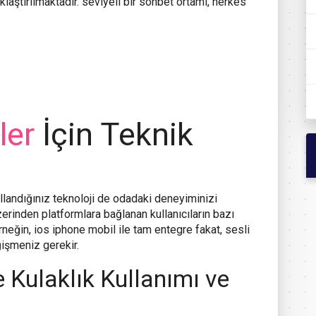
klaştırılmaktadır. seviyeli bir sohbet ortamı, herkes
ler
İçin Teknik
ullandığınız teknoloji de odadaki deneyiminizi
üzerinden platformlara bağlanan kullanıcıların bazı
neğin, ios iphone mobil ile tam entegre fakat, sesli
işmeniz gerekir.
e Kulaklık Kullanımı ve