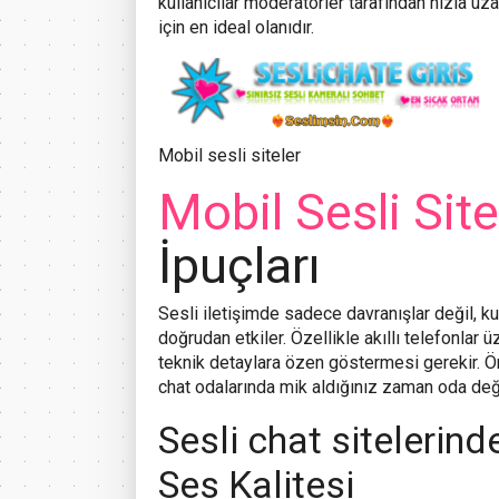
kullanıcılar moderatörler tarafından hızla uza
için en ideal olanıdır.
Mobil sesli siteler
Mobil Sesli Site
İpuçları
Sesli iletişimde sadece davranışlar değil, k
doğrudan etkiler. Özellikle akıllı telefonlar 
teknik detaylara özen göstermesi gerekir. Ör
chat odalarında mik aldığınız zaman oda değ
Sesli chat sitelerind
Ses Kalitesi