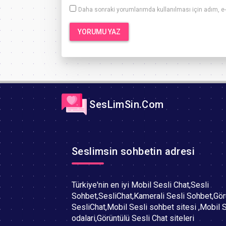
Daha sonraki yorumlarımda kullanılması için adım, e-
SesLimSin.Com
Seslimsin sohbetin adresi
Türkiye'nin en iyi Mobil Sesli Chat,Sesli
Sohbet,SesliChat,Kamerali Sesli Sohbet,Gör
SesliChat,Mobil Sesli sohbet sitesi ,Mobil S
odalari,Görüntülü Sesli Chat siteleri