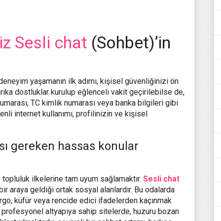
iz Sesli chat
(Sohbet)’in
deneyim yaşamanın ilk adımı, kişisel güvenliğinizi ön
ika dostluklar kurulup eğlenceli vakit geçirilebilse de,
 numarası, TC kimlik numarası veya banka bilgileri gibi
li internet kullanımı, profilinizin ve kişisel
ası gereken hassas konular
e topluluk ilkelerine tam uyum sağlamaktır.
Sesli chat
bir araya geldiği ortak sosyal alanlardır. Bu odalarda
 argo, küfür veya rencide edici ifadelerden kaçınmak
 profesyonel altyapıya sahip sitelerde, huzuru bozan