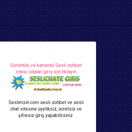
Görüntülü ve kameralı Sesli sohbet
sitesi odaları giriş için tıklayın
Seslimsin.com sesli sohbet ve sesli
chat sitesine üyeliksiz, ücretsiz ve
şifresiz giriş yapabilirsiniz.