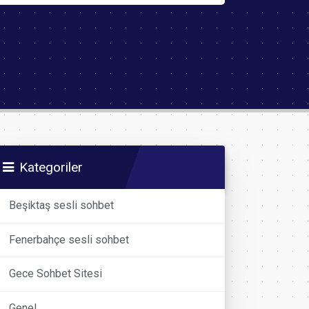
Kategoriler
Beşiktaş sesli sohbet
Fenerbahçe sesli sohbet
Gece Sohbet Sitesi
Genel