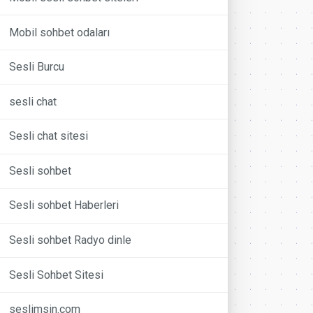
Mobil sohbet odaları
Sesli Burcu
sesli chat
Sesli chat sitesi
Sesli sohbet
Sesli sohbet Haberleri
Sesli sohbet Radyo dinle
Sesli Sohbet Sitesi
seslimsin.com