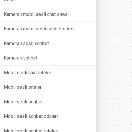
Kameralı mobil sesli chat sitesi
Kameralı mobil sesli sohbet sitesi
Kameralı sesli sohbet
Kameralı sohbet
Mobil sesli chat siteleri
Mobil sesli siteler
Mobil sesli sohbet
Mobil sesli sohbet odaları
Mobil sesli sohbet siteleri