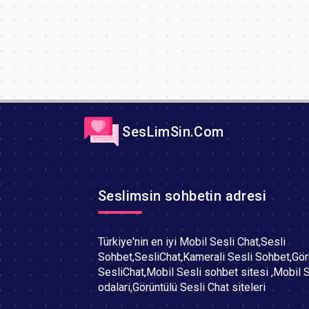
SesLimSin.Com
Seslimsin sohbetin adresi
Türkiye'nin en iyi Mobil Sesli Chat,Sesli
Sohbet,SesliChat,Kamerali Sesli Sohbet,Gör
SesliChat,Mobil Sesli sohbet sitesi ,Mobil S
odalari,Görüntülü Sesli Chat siteleri