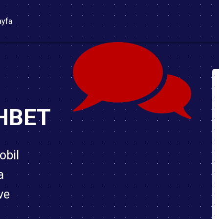
yfa
HBET
obil
a
ve