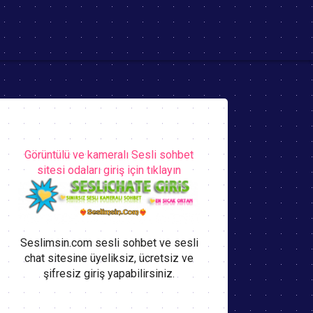
Görüntülü ve kameralı Sesli sohbet
sitesi odaları giriş için tıklayın
Seslimsin.com sesli sohbet ve sesli
chat sitesine üyeliksiz, ücretsiz ve
şifresiz giriş yapabilirsiniz.