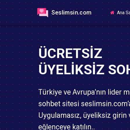
Seslimsin.com
Ana Sa
ÜCRETSIZ
ÜYELIKSIZ SO
Türkiye ve Avrupa’nın lider m
sohbet sitesi seslimsin.com’
Uygulamasız, üyeliksiz girin 
eğlenceye katılın..