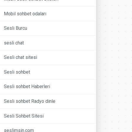
Mobil sohbet odaları
Sesli Burcu
sesli chat
Sesli chat sitesi
Sesli sohbet
Sesli sohbet Haberleri
Sesli sohbet Radyo dinle
Sesli Sohbet Sitesi
seslimsin.com