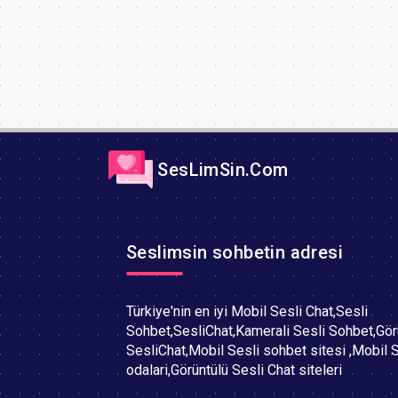
SesLimSin.Com
Seslimsin sohbetin adresi
Türkiye'nin en iyi Mobil Sesli Chat,Sesli
Sohbet,SesliChat,Kamerali Sesli Sohbet,Gör
SesliChat,Mobil Sesli sohbet sitesi ,Mobil S
odalari,Görüntülü Sesli Chat siteleri