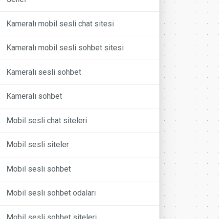
Kameralı mobil sesli chat sitesi
Kameralı mobil sesli sohbet sitesi
Kameralı sesli sohbet
Kameralı sohbet
Mobil sesli chat siteleri
Mobil sesli siteler
Mobil sesli sohbet
Mobil sesli sohbet odaları
Mobil sesli sohbet siteleri