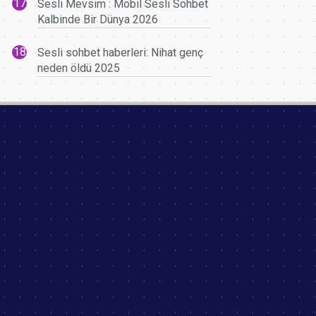
Sesli Mevsim : Mobil Sesli Sohbet
Kalbinde Bir Dünya 2026
Sesli sohbet haberleri: Nihat genç
neden öldü 2025