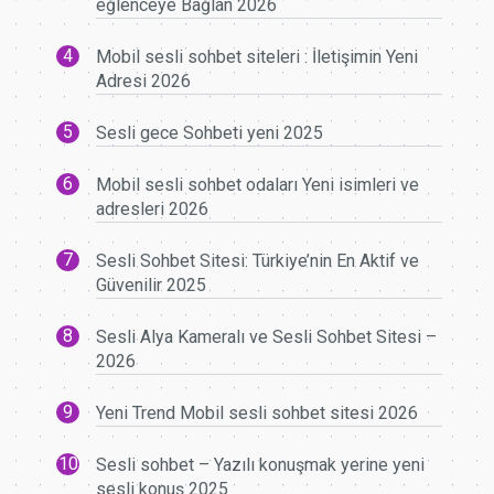
eğlenceye Bağlan 2026
Mobil sesli sohbet siteleri : İletişimin Yeni
Adresi 2026
Sesli gece Sohbeti yeni 2025
Mobil sesli sohbet odaları Yeni isimleri ve
adresleri 2026
Sesli Sohbet Sitesi: Türkiye’nin En Aktif ve
Güvenilir 2025
Sesli Alya Kameralı ve Sesli Sohbet Sitesi –
2026
Yeni Trend Mobil sesli sohbet sitesi 2026
Sesli sohbet – Yazılı konuşmak yerine yeni
sesli konuş 2025