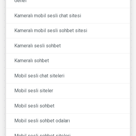
Genel
Kameralı mobil sesli chat sitesi
Kameralı mobil sesli sohbet sitesi
Kameralı sesli sohbet
Kameralı sohbet
Mobil sesli chat siteleri
Mobil sesli siteler
Mobil sesli sohbet
Mobil sesli sohbet odaları
Mobil sesli sohbet siteleri