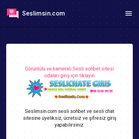
Seslimsin.com
Görüntülü ve kameralı Sesli sohbet sitesi
odaları giriş için tıklayın
Seslimsin.com sesli sohbet ve sesli chat
sitesine üyeliksiz, ücretsiz ve şifresiz giriş
yapabilirsiniz.