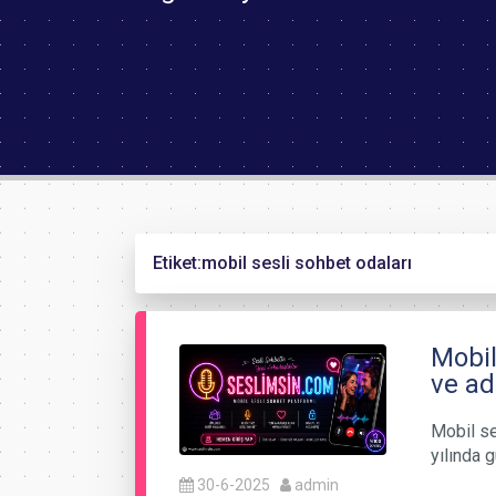
Etiket:
mobil sesli sohbet odaları
Mobil
ve ad
Mobil se
yılında 
30-6-2025
admin