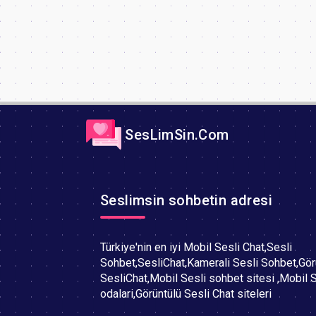
SesLimSin.Com
Seslimsin sohbetin adresi
Türkiye'nin en iyi Mobil Sesli Chat,Sesli
Sohbet,SesliChat,Kamerali Sesli Sohbet,Gör
SesliChat,Mobil Sesli sohbet sitesi ,Mobil S
odalari,Görüntülü Sesli Chat siteleri