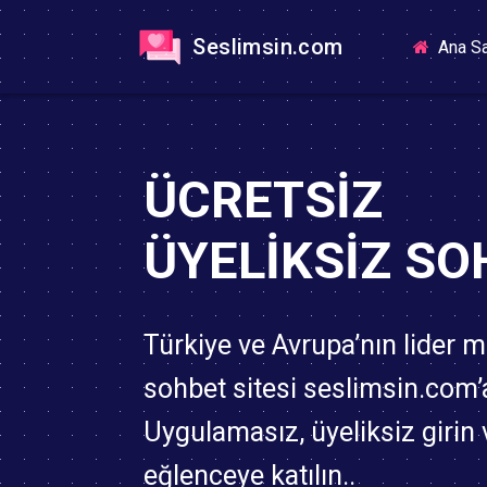
Seslimsin.com
Ana Sa
ÜCRETSIZ
ÜYELIKSIZ SO
Türkiye ve Avrupa’nın lider m
sohbet sitesi seslimsin.com’
Uygulamasız, üyeliksiz girin 
eğlenceye katılın..