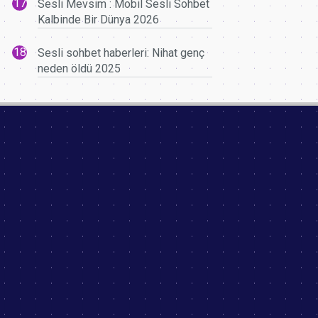
Sesli Mevsim : Mobil Sesli Sohbet
Kalbinde Bir Dünya 2026
Sesli sohbet haberleri: Nihat genç
neden öldü 2025