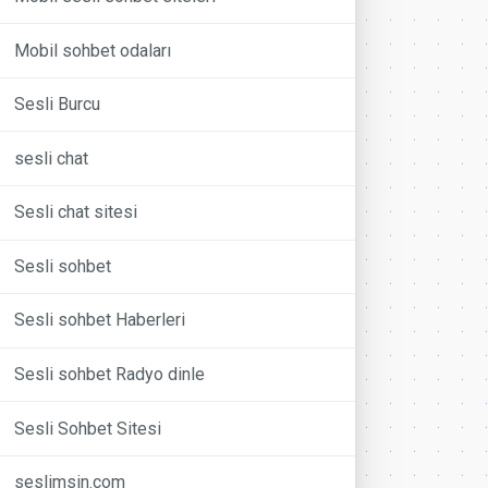
Mobil sohbet odaları
Sesli Burcu
sesli chat
Sesli chat sitesi
Sesli sohbet
Sesli sohbet Haberleri
Sesli sohbet Radyo dinle
Sesli Sohbet Sitesi
seslimsin.com