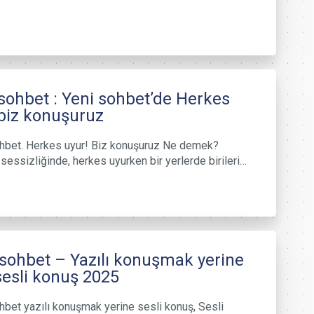
 sohbet : Yeni sohbet’de Herkes
biz konuşuruz
ohbet. Herkes uyur! Biz konuşuruz Ne demek?
sessizliğinde, herkes uyurken bir yerlerde birileri…
 sohbet – Yazılı konuşmak yerine
sesli konuş 2025
hbet yazılı konuşmak yerine sesli konuş, Sesli