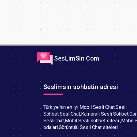
SesLimSin.Com
Seslimsin sohbetin adresi
Türkiye'nin en iyi Mobil Sesli Chat,Sesli
Sohbet,SesliChat,Kamerali Sesli Sohbet,Gör
SesliChat,Mobil Sesli sohbet sitesi ,Mobil S
odalari,Görüntülü Sesli Chat siteleri