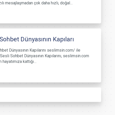
zılı mesajlaşmadan çok daha hızlı, doğal…
 Sohbet Dünyasının Kapıları
hbet Dünyasının Kapılarını seslimsin.com/ ile
 Sesli Sohbet Dünyasının Kapılarını, seslimsin.com
in hayatımıza kattığı…