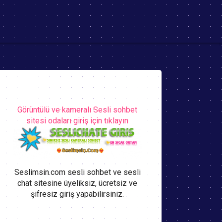
Görüntülü ve kameralı Sesli sohbet
sitesi odaları giriş için tıklayın
Seslimsin.com sesli sohbet ve sesli
chat sitesine üyeliksiz, ücretsiz ve
şifresiz giriş yapabilirsiniz.