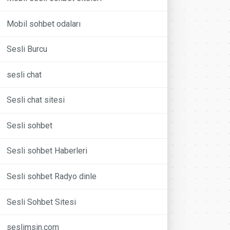
Mobil sohbet odaları
Sesli Burcu
sesli chat
Sesli chat sitesi
Sesli sohbet
Sesli sohbet Haberleri
Sesli sohbet Radyo dinle
Sesli Sohbet Sitesi
seslimsin.com