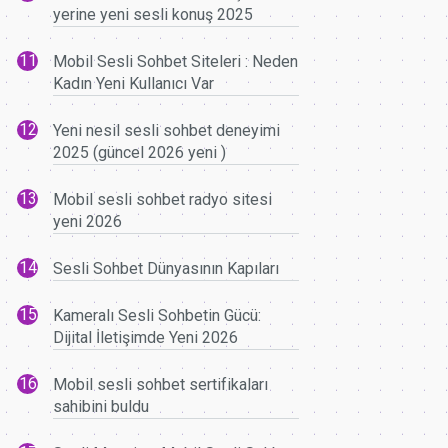
yerine yeni sesli konuş 2025
Mobil Sesli Sohbet Siteleri : Neden
Kadın Yeni Kullanıcı Var
Yeni nesil sesli sohbet deneyimi
2025 (güncel 2026 yeni )
Mobil sesli sohbet radyo sitesi
yeni 2026
Sesli Sohbet Dünyasının Kapıları
Kameralı Sesli Sohbetin Gücü:
Dijital İletişimde Yeni 2026
Mobil sesli sohbet sertifikaları
sahibini buldu