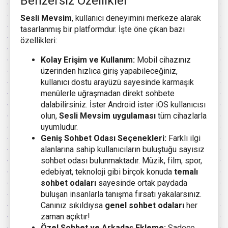
Benzersiz Özellikler
Sesli Mevsim
, kullanıcı deneyimini merkeze alarak
tasarlanmış bir platformdur. İşte öne çıkan bazı
özellikleri:
Kolay Erişim ve Kullanım:
Mobil cihazınız
üzerinden hızlıca giriş yapabileceğiniz,
kullanıcı dostu arayüzü sayesinde karmaşık
menülerle uğraşmadan direkt sohbete
dalabilirsiniz. İster Android ister iOS kullanıcısı
olun,
Sesli Mevsim uygulaması
tüm cihazlarla
uyumludur.
Geniş Sohbet Odası Seçenekleri:
Farklı ilgi
alanlarına sahip kullanıcıların buluştuğu sayısız
sohbet odası bulunmaktadır. Müzik, film, spor,
edebiyat, teknoloji gibi birçok konuda
temalı
sohbet odaları
sayesinde ortak paydada
buluşan insanlarla tanışma fırsatı yakalarsınız.
Canınız sıkıldıysa
genel sohbet odaları
her
zaman açıktır!
Özel Sohbet ve Arkadaş Ekleme:
Sadece