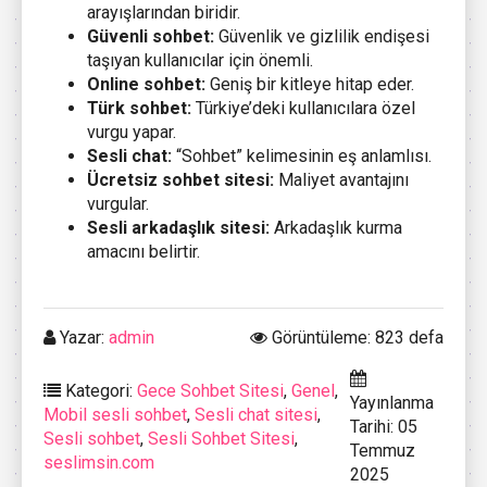
arayışlarından biridir.
Güvenli sohbet:
Güvenlik ve gizlilik endişesi
taşıyan kullanıcılar için önemli.
Online sohbet:
Geniş bir kitleye hitap eder.
Türk sohbet:
Türkiye’deki kullanıcılara özel
vurgu yapar.
Sesli chat:
“Sohbet” kelimesinin eş anlamlısı.
Ücretsiz sohbet sitesi:
Maliyet avantajını
vurgular.
Sesli arkadaşlık sitesi:
Arkadaşlık kurma
amacını belirtir.
Yazar:
admin
Görüntüleme: 823 defa
Kategori:
Gece Sohbet Sitesi
,
Genel
,
Yayınlanma
Mobil sesli sohbet
,
Sesli chat sitesi
,
Tarihi: 05
Sesli sohbet
,
Sesli Sohbet Sitesi
,
Temmuz
seslimsin.com
2025