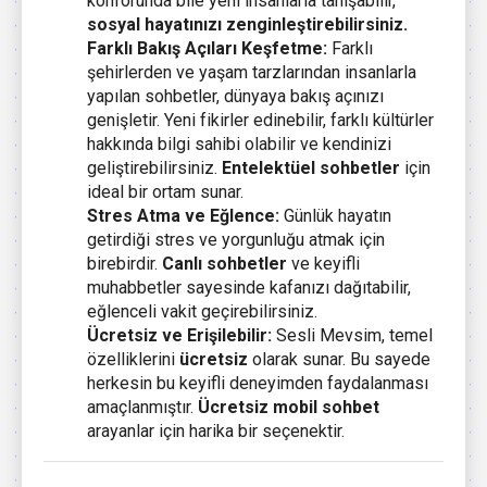
konforunda bile yeni insanlarla tanışabilir,
sosyal hayatınızı zenginleştirebilirsiniz.
Farklı Bakış Açıları Keşfetme:
Farklı
şehirlerden ve yaşam tarzlarından insanlarla
yapılan sohbetler, dünyaya bakış açınızı
genişletir. Yeni fikirler edinebilir, farklı kültürler
hakkında bilgi sahibi olabilir ve kendinizi
geliştirebilirsiniz.
Entelektüel sohbetler
için
ideal bir ortam sunar.
Stres Atma ve Eğlence:
Günlük hayatın
getirdiği stres ve yorgunluğu atmak için
birebirdir.
Canlı sohbetler
ve keyifli
muhabbetler sayesinde kafanızı dağıtabilir,
eğlenceli vakit geçirebilirsiniz.
Ücretsiz ve Erişilebilir:
Sesli Mevsim, temel
özelliklerini
ücretsiz
olarak sunar. Bu sayede
herkesin bu keyifli deneyimden faydalanması
amaçlanmıştır.
Ücretsiz mobil sohbet
arayanlar için harika bir seçenektir.