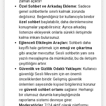
zaman açıktır!
Özel Sohbet ve Arkadaş Ekleme:
Sadece
genel sohbetlerle sınırlı kalmak zorunda
değilsiniz. Beğendiğiniz bir kullanıcıyla birebir
özel sohbet
başlatabilir, daha derinlemesine
konuşmalar yapabilirsiniz. Ayrıca arkadaş
listenize ekleyerek onlarla sürekli iletişimde
kalma imkanı bulursunuz.
Eğlenceli Etkileşim Araçları:
Sohbeti daha
keyifli hale getirmek için
emoji ve çıkartma
gibi araçlar mevcuttur. Sesli sohbetin yanı sıra
yazılı mesajlaşma da mümkündür, bu da iletişim
çeşitliliğini artırır.
Güvenlik ve Gizlilik Odaklı Yaklaşım:
Kullanıcı
güvenliği Sesli Mevsim için en önemli
önceliklerden biridir. Gelişmiş güvenlik
önlemleri sayesinde kişisel bilgileriniz korunur
ve
güvenli sohbet ortamı
sağlanır. Herhangi
bir olumsuz durumla karşılaştığınızda
raporlama sistemi devreye girer.
Moderatörler
7/24 aktif olarak platformu