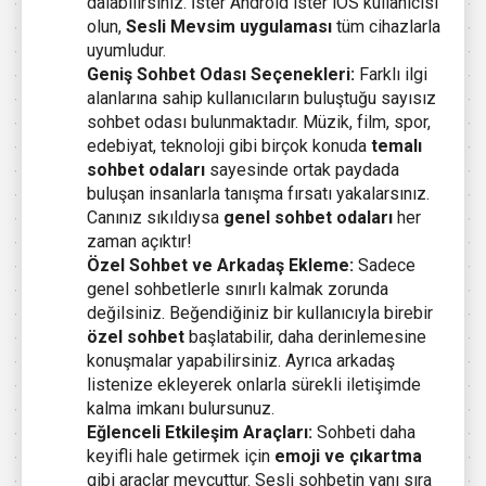
dalabilirsiniz. İster Android ister iOS kullanıcısı
olun,
Sesli Mevsim uygulaması
tüm cihazlarla
uyumludur.
Geniş Sohbet Odası Seçenekleri:
Farklı ilgi
alanlarına sahip kullanıcıların buluştuğu sayısız
sohbet odası bulunmaktadır. Müzik, film, spor,
edebiyat, teknoloji gibi birçok konuda
temalı
sohbet odaları
sayesinde ortak paydada
buluşan insanlarla tanışma fırsatı yakalarsınız.
Canınız sıkıldıysa
genel sohbet odaları
her
zaman açıktır!
Özel Sohbet ve Arkadaş Ekleme:
Sadece
genel sohbetlerle sınırlı kalmak zorunda
değilsiniz. Beğendiğiniz bir kullanıcıyla birebir
özel sohbet
başlatabilir, daha derinlemesine
konuşmalar yapabilirsiniz. Ayrıca arkadaş
listenize ekleyerek onlarla sürekli iletişimde
kalma imkanı bulursunuz.
Eğlenceli Etkileşim Araçları:
Sohbeti daha
keyifli hale getirmek için
emoji ve çıkartma
gibi araçlar mevcuttur. Sesli sohbetin yanı sıra