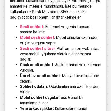
ilişkilidir. Kullanıcıların uygulamayı keşfetmesi, doğru
anahtar kelimelerle mümkündür. İşte bu metinde
kullanılan ve Sesli Mevsim’in SEO’suna katkı
sağlayacak bazı önemli anahtar kelimeler:
Sesli sohbet
:
En temel ve geniş kapsamlı
anahtar kelime.
Mobil sesli sohbet
:
Mobil cihazlar üzerinden
erişim vurgusu yapar.
Sesli sohbet sitesi
:
Platformun bir web sitesi
veya mobil uygulama olarak algılanmasını
sağlar.
Canlı sesli sohbet:
Anlık iletişimi ve etkileşimi
vurgular.
Ücretsiz sesli sohbet:
Maliyet avantajını öne
çıkarır.
Sohbet odaları:
Odaklanılan ana özelliklerden
biridir.
Mobil sohbet uygulaması:
Genel bir
tanımlama sunar.
Yeni arkadaşlıklar:
Kullanıcıların temel