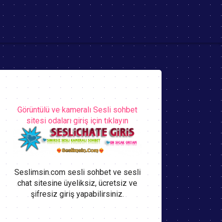
Görüntülü ve kameralı Sesli sohbet
sitesi odaları giriş için tıklayın
Seslimsin.com sesli sohbet ve sesli
chat sitesine üyeliksiz, ücretsiz ve
şifresiz giriş yapabilirsiniz.