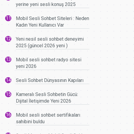
yerine yeni sesli konuş 2025
Mobil Sesli Sohbet Siteleri : Neden
Kadın Yeni Kullanıcı Var
Yeni nesil sesli sohbet deneyimi
2025 (güncel 2026 yeni )
Mobil sesli sohbet radyo sitesi
yeni 2026
Sesli Sohbet Dünyasının Kapıları
Kameralı Sesli Sohbetin Gücü:
Dijital İletişimde Yeni 2026
Mobil sesli sohbet sertifikaları
sahibini buldu