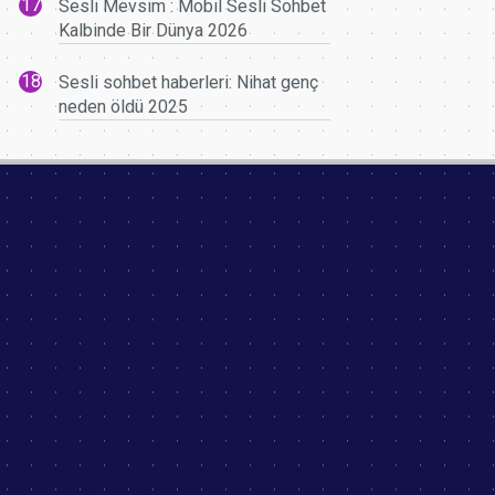
Sesli Mevsim : Mobil Sesli Sohbet
Kalbinde Bir Dünya 2026
Sesli sohbet haberleri: Nihat genç
neden öldü 2025